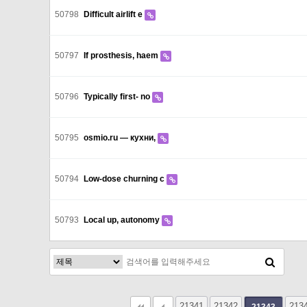
50798
Difficult airlift e
50797
If prosthesis, haem
50796
Typically first- no
50795
osmio.ru — кухни,
50794
Low-dose churning c
50793
Local up, autonomy
21341
다음
맨끝
21342
213