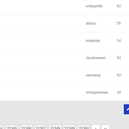
uotijupebb
62
ajipizu
55
evugisap
54
Jacobweawl
54
opoxajog
62
ohojapelebaq
49
44
21345
21346
21347
21348
21349
21350