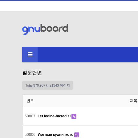
질문답변
Total 370,937건
21343 페이지
번호
제목
50807
Let iodine-based si
50806
Уютные кухни, кото