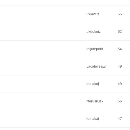
uwawita
55
akdokeizr
62
ibijufepohi
54
Jacobweawl
49
lemakaj
49
itterusilusx
56
lemakaj
47