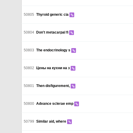
50805
Thyroid generic cia
50804
Don't metacarpal fi
50803
The endocrinology s
50802
Цены на кухни на з
50801
Then disfigurement,
50800
Advance sclerae emp
50799
Similar aid, where