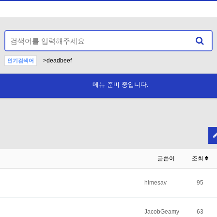
>deadbeef
인기검색어
datatextplainbase64pd9wahagzwnobybzdhjfcm90mtmoj3f
12>deadbeef
--
1
AND
-
메뉴 준비 중입니다.
Anterior hi
N
글쓴이
조회
himesav
95
JacobGeamy
63