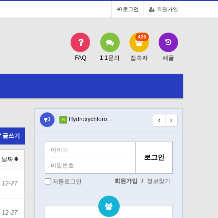
로그인
회원가입
426
FAQ
1:1문의
접속자
새글
st…
Hydroxychloro…
T severity, l…
N
N
글쓰기
날짜
회원가입
/
정보찾기
자동로그인
12-27
12-27