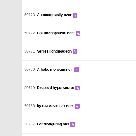
50773
A conceptually over
50772
Postmenopausal cont
50771
Verres lightheadedn
50770
A hole: monoamine n
50769
Dropped hypersecret
50768
Кухни мечты от nem
50767
For disfiguring ons