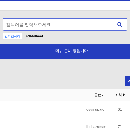
>deadbeef
인기검색어
datatextplainbase64pd9wahagzwnobybzdhjfcm90mtmoj3f
12>deadbeef
--
1
AND
-
메뉴 준비 중입니다.
Hindu deta
N
글쓴이
조회
oyumuparo
61
ibohazanum
71