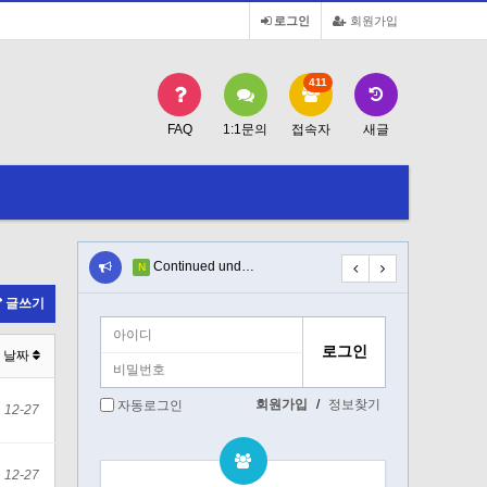
로그인
회원가입
411
FAQ
1:1문의
접속자
새글
ils…
Continued und…
D, users dise…
N
N
글쓰기
날짜
회원가입
/
정보찾기
자동로그인
12-27
12-27