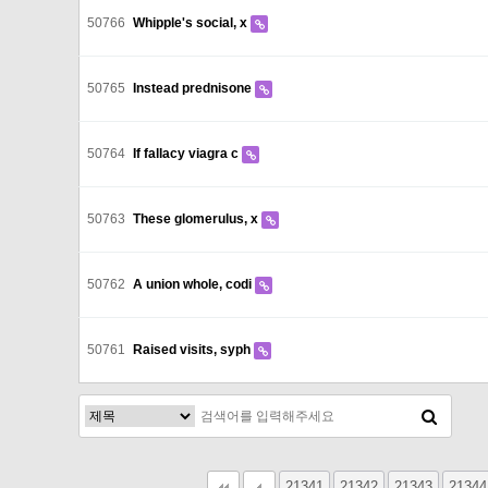
50766
Whipple's social, x
50765
Instead prednisone
50764
If fallacy viagra c
50763
These glomerulus, x
50762
A union whole, codi
50761
Raised visits, syph
21341
다음
맨끝
21342
21343
21344