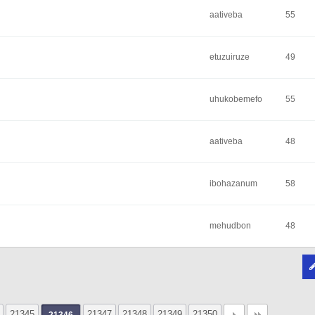
aativeba
55
etuzuiruze
49
uhukobemefo
55
aativeba
48
ibohazanum
58
mehudbon
48
21345
21347
21348
21349
21350