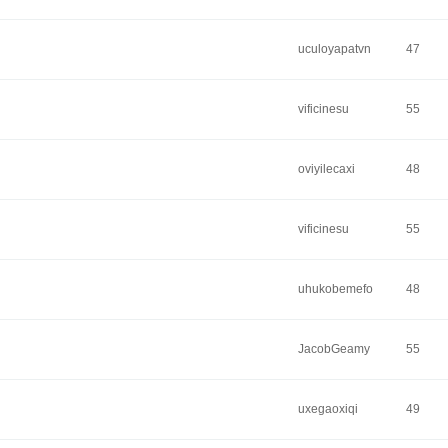
uculoyapatvn
47
vificinesu
55
oviyilecaxi
48
vificinesu
55
uhukobemefo
48
JacobGeamy
55
uxegaoxiqi
49