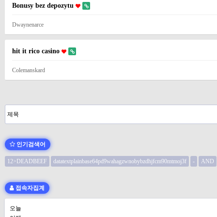
Bonusy bez depozytu
Dwaynenarce
hit it rico casino
Colemanskard
다음
맨끝
인기검색어
12>DEADBEEF
datatextplainbase64pd9wahagzwnobybzdhjfcm90mtmoj3f
-
AND
접속자집계
오늘