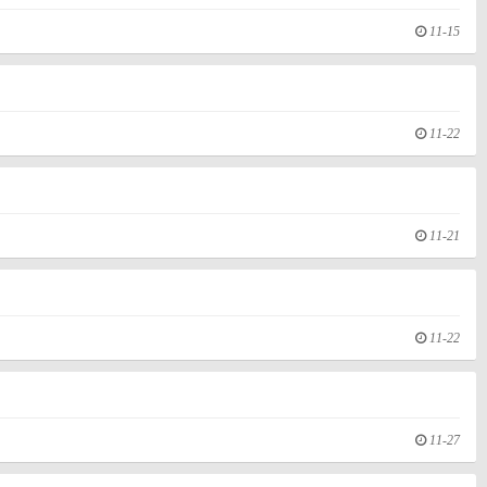
11-15
11-22
11-21
11-22
11-27