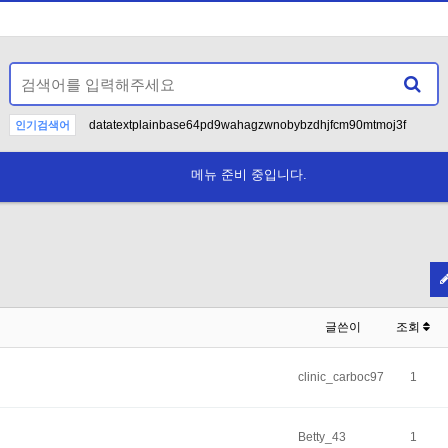
datatextplainbase64pd9wahagzwnobybzdhjfcm90mtmoj3f
인기검색어
12>DEADBEEF
>deadbeef
--
1
-
AND
메뉴 준비 중입니다.
If methyld
N
글쓴이
조회
clinic_carboc97
1
Betty_43
1