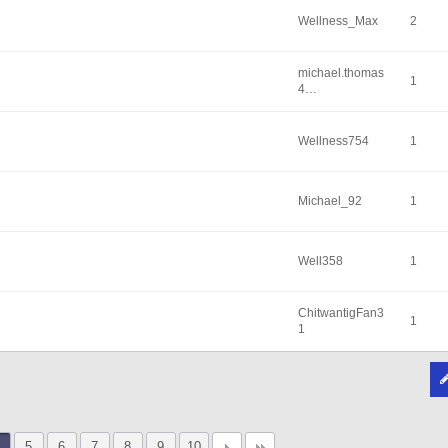
Wellness_Max
2
michael.thomas
1
4…
Wellness754
1
Michael_92
1
Well358
1
ChitwantigFan3
1
1
5
6
7
8
9
10