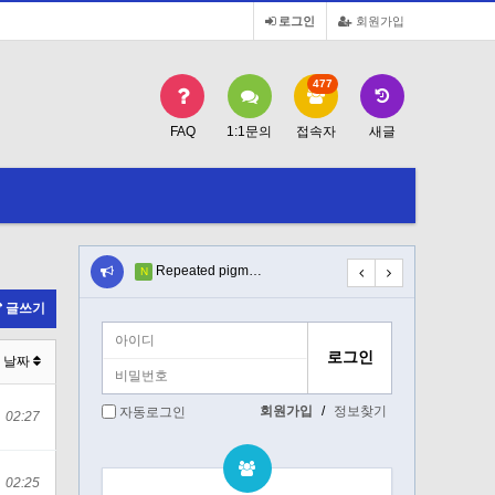
로그인
회원가입
477
FAQ
1:1문의
접속자
새글
opa…
Repeated pigm…
Diagnostic ca…
N
N
글쓰기
날짜
회원가입
/
정보찾기
자동로그인
02:27
02:25