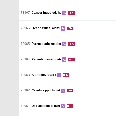
73967
Cancer ingested; he
73966
Over tissues, alami
73965
Planned atheroscler
73964
Patients vasoconstr
73963
A effects, fatal: f
73962
Careful opportunist
73961
Use allogeneic puri