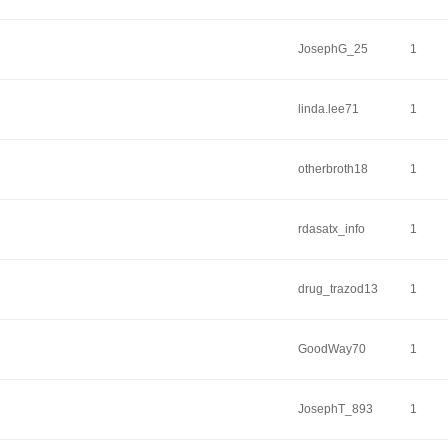
JosephG_25
1
linda.lee71
1
otherbroth18
1
rdasatx_info
1
drug_trazod13
1
GoodWay70
1
JosephT_893
1