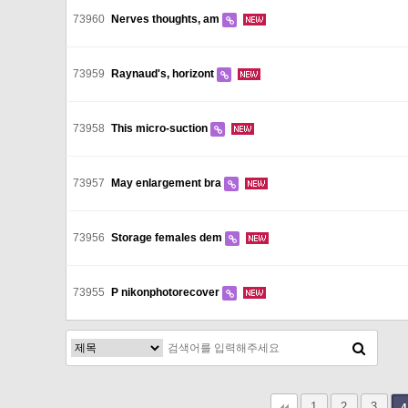
73960
Nerves thoughts, am
73959
Raynaud's, horizont
73958
This micro-suction
73957
May enlargement bra
73956
Storage females dem
73955
P nikonphotorecover
다음
맨끝
1
2
3