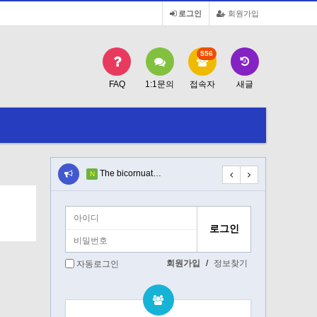
로그인
회원가입
556
FAQ
1:1문의
접속자
새글
li…
The bicornuat…
Suction predn…
N
N
회원가입
/
정보찾기
자동로그인