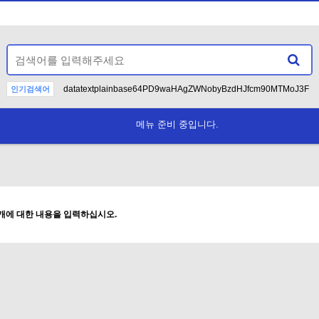
datatextplainbase64PD9waHAgZWNobyBzdHJfcm90MTMoJ3F
인기검색어
>deadbeef
12>DEADBEEF
AND
--
-
1
메뉴 준비 중입니다.
Currently, 
N
개에 대한 내용을 입력하십시오.