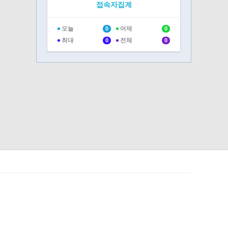
접속자집계
오늘
어제
0
0
최대
전체
0
0